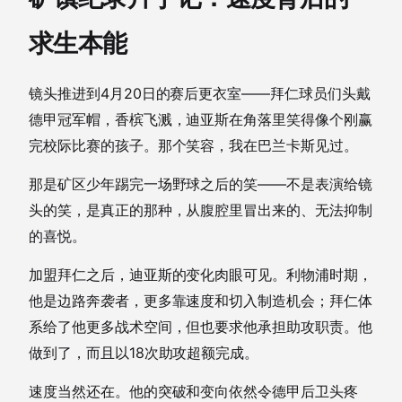
求生本能
镜头推进到4月20日的赛后更衣室——拜仁球员们头戴
德甲冠军帽，香槟飞溅，迪亚斯在角落里笑得像个刚赢
完校际比赛的孩子。那个笑容，我在巴兰卡斯见过。
那是矿区少年踢完一场野球之后的笑——不是表演给镜
头的笑，是真正的那种，从腹腔里冒出来的、无法抑制
的喜悦。
加盟拜仁之后，迪亚斯的变化肉眼可见。利物浦时期，
他是边路奔袭者，更多靠速度和切入制造机会；拜仁体
系给了他更多战术空间，但也要求他承担助攻职责。他
做到了，而且以18次助攻超额完成。
速度当然还在。他的突破和变向依然令德甲后卫头疼